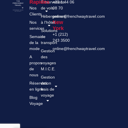
Rapides
Réservations
+33 1 44 06
Nos
de vols
08 70
Clients
Hébergement
online@frenchwaytravel.com
New
Nos
à l'hôtel
York
services
Solutions
+1 (212)
Semaine
de
243 3500
de la
transport
mode
online@frenchwaytravel.com
Gestion
A
des
propos
voyages
de
M.I.C.E.
nous
Gestion
Réservation
des
en ligne
frais de
voyage
Blog
Voyage