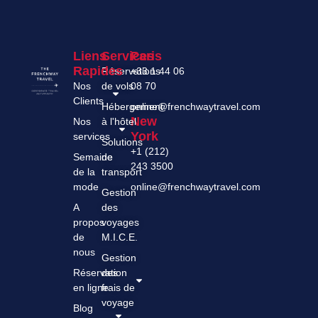
Liens
Services
Paris
Rapides
Réservations
+33 1 44 06
Nos
de vols
08 70
Clients
Hébergement
online@frenchwaytravel.com
New
Nos
à l'hôtel
York
services
Solutions
+1 (212)
Semaine
de
243 3500
de la
transport
mode
online@frenchwaytravel.com
Gestion
A
des
propos
voyages
de
M.I.C.E.
nous
Gestion
Réservation
des
en ligne
frais de
voyage
Blog