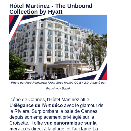
Hôtel Martinez - The Unbound
Collection by Hyatt
Photo par
Fred Romero
via Flickr. Sous licence
CC BY 2.0.
Adapté par
Frenchway Travel.
Icône de Cannes, l'Hôtel Martinez allie
L'élégance de l'Art déco
avec le glamour de
la Riviera. Surplombant la baie de Cannes
depuis son emplacement privilégié sur la
Croisette, il offre
vue panoramique sur la
mer
accès direct à la plage, et l'acclamé
La