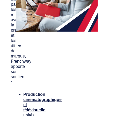
par
les
rencontres
avec
la
presse
et
les
dîners
de
marque,
Frenchway
apporte
son
soutien
:
Production
cinématographique
et
télévisuelle
unités