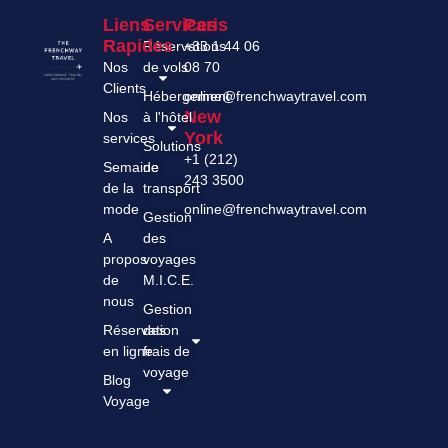
Liens
Services
Paris
Rapides
Réservations
+33 1 44 06
Nos
de vols
08 70
Clients
Hébergement
online@frenchwaytravel.com
New
Nos
à l'hôtel
York
services
Solutions
+1 (212)
Semaine
de
243 3500
de la
transport
mode
online@frenchwaytravel.com
Gestion
A
des
propos
voyages
de
M.I.C.E.
nous
Gestion
Réservation
des
en ligne
frais de
voyage
Blog
Voyage