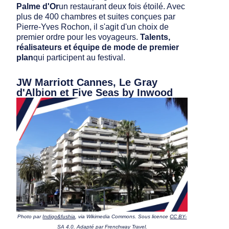
Palme d'Or
un restaurant deux fois étoilé. Avec
plus de 400 chambres et suites conçues par
Pierre-Yves Rochon, il s'agit d'un choix de
premier ordre pour les voyageurs.
Talents,
réalisateurs et équipe de mode de premier
plan
qui participent au festival.
JW Marriott Cannes, Le Gray
d'Albion et Five Seas by Inwood
Photo par
Indigo&fushia
, via Wikimedia Commons. Sous licence
CC BY-
SA 4.0.
Adapté par Frenchway Travel.