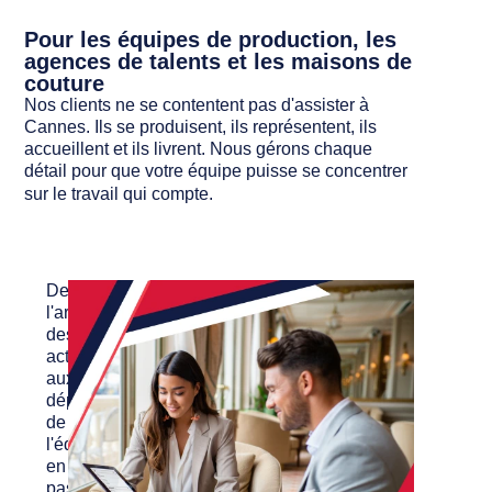
Pour les équipes de production, les
agences de talents et les maisons de
couture
Nos clients ne se contentent pas d'assister à
Cannes. Ils se produisent, ils représentent, ils
accueillent et ils livrent. Nous gérons chaque
détail pour que votre équipe puisse se concentrer
sur le travail qui compte.
De
l'arrivée
des
acteurs
aux
déplacements
de
l'équipe,
en
passant